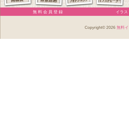
無 料 会 員 登 録
イラスト
Copyright© 2026
無料イ