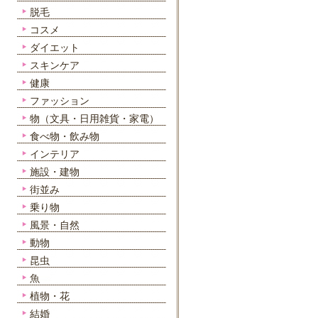
脱毛
コスメ
ダイエット
スキンケア
健康
ファッション
物（文具・日用雑貨・家電）
食べ物・飲み物
インテリア
施設・建物
街並み
乗り物
風景・自然
動物
昆虫
魚
植物・花
結婚