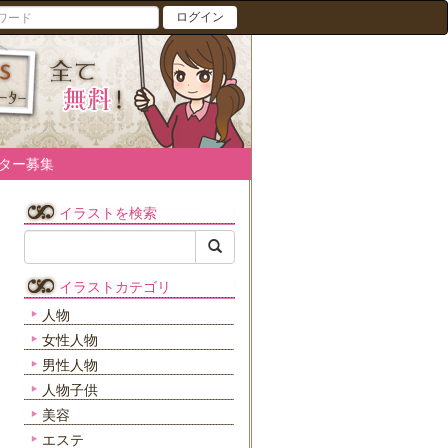
ログイン
ター募集
イラストを検索
イラストカテゴリ
人物
女性人物
男性人物
人物子供
美容
エステ