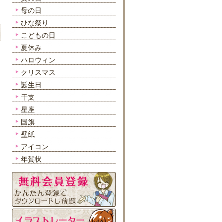
母の日
ひな祭り
こどもの日
夏休み
ハロウィン
クリスマス
誕生日
干支
星座
国旗
壁紙
アイコン
年賀状