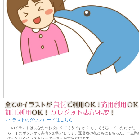
⇒イラストのダウンロードはこちら