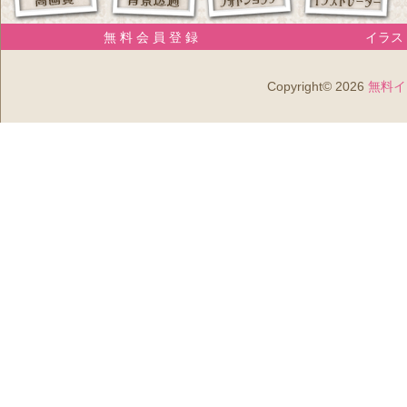
無 料 会 員 登 録
イラスト
Copyright© 2026
無料イ