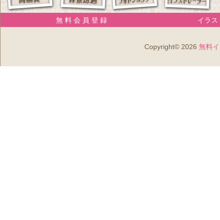
無 料 会 員 登 録
イラスト
Copyright© 2026
無料イ