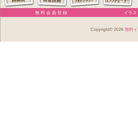
無 料 会 員 登 録
イラスト
Copyright© 2026
無料イ