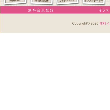
無 料 会 員 登 録
イラスト
Copyright© 2026
無料イ