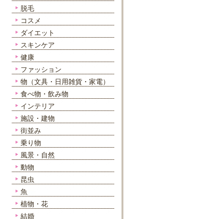
脱毛
コスメ
ダイエット
スキンケア
健康
ファッション
物（文具・日用雑貨・家電）
食べ物・飲み物
インテリア
施設・建物
街並み
乗り物
風景・自然
動物
昆虫
魚
植物・花
結婚