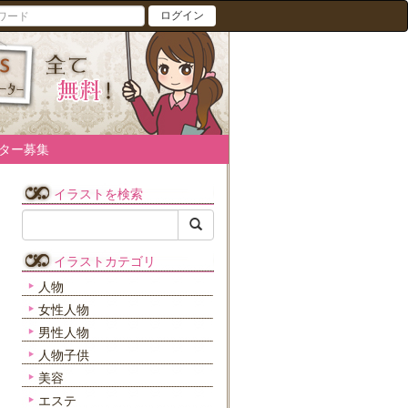
ログイン
ター募集
イラストを検索
イラストカテゴリ
人物
女性人物
男性人物
人物子供
美容
エステ