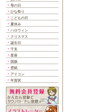
母の日
ひな祭り
こどもの日
夏休み
ハロウィン
クリスマス
誕生日
干支
星座
国旗
壁紙
アイコン
年賀状