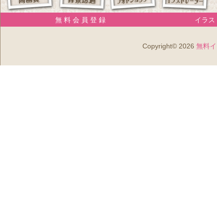
無 料 会 員 登 録
イラスト
Copyright© 2026
無料イ