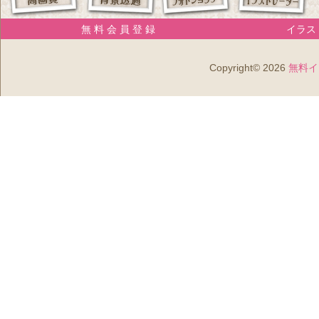
無 料 会 員 登 録
イラスト
Copyright© 2026
無料イ