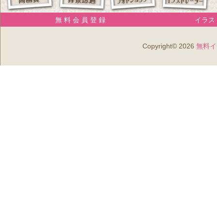
無 料 会 員 登 録
イラスト
Copyright© 2026
無料イ