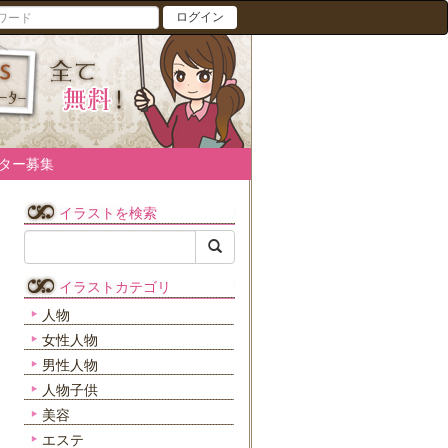
ログイン
ター募集
イラストを検索
イラストカテゴリ
人物
女性人物
男性人物
人物子供
美容
エステ