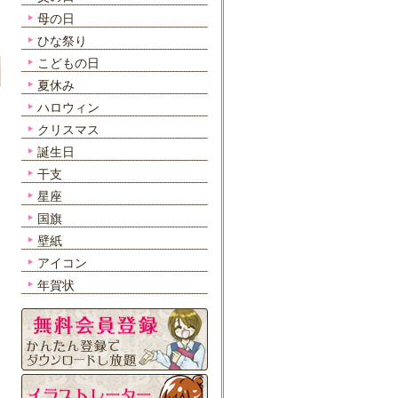
母の日
ひな祭り
こどもの日
夏休み
ハロウィン
クリスマス
誕生日
干支
星座
国旗
壁紙
アイコン
年賀状