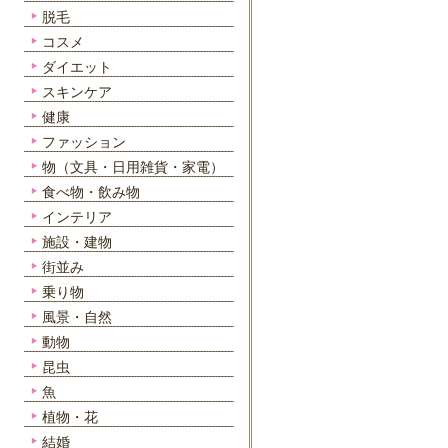
脱毛
コスメ
ダイエット
スキンケア
健康
ファッション
物（文具・日用雑貨・家電）
食べ物・飲み物
インテリア
施設・建物
街並み
乗り物
風景・自然
動物
昆虫
魚
植物・花
結婚