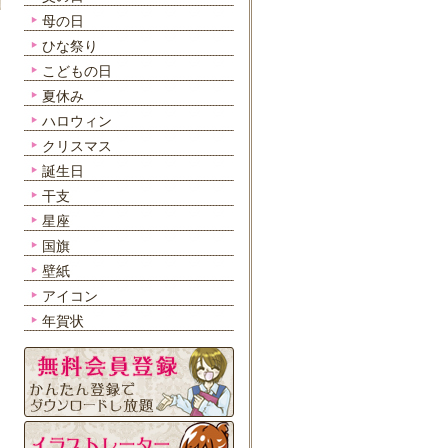
母の日
ひな祭り
こどもの日
夏休み
ハロウィン
クリスマス
誕生日
干支
星座
国旗
壁紙
アイコン
年賀状