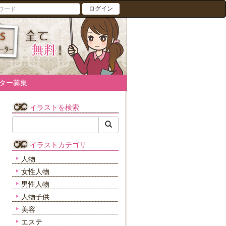
ログイン
ター募集
イラストを検索
イラストカテゴリ
人物
女性人物
男性人物
人物子供
美容
エステ