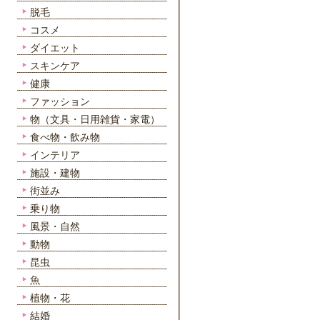
脱毛
コスメ
ダイエット
スキンケア
健康
ファッション
物（文具・日用雑貨・家電）
食べ物・飲み物
インテリア
施設・建物
街並み
乗り物
風景・自然
動物
昆虫
魚
植物・花
結婚