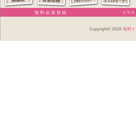
無 料 会 員 登 録
イラスト
Copyright© 2026
無料イ