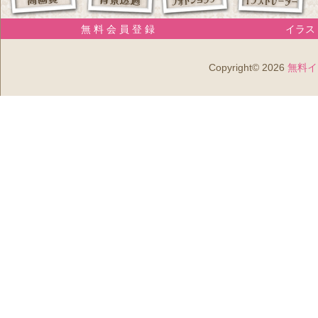
無 料 会 員 登 録
イラスト
Copyright© 2026
無料イ