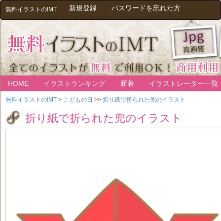
新規登録
パスワードを忘れた方
無料イラストのIMT
HOME
イラストランキング
新着
イラストレーター一覧
無料イラストのIMT
>
こどもの日
>>
折り紙で折られた兜のイラスト
折り紙で折られた兜のイラスト