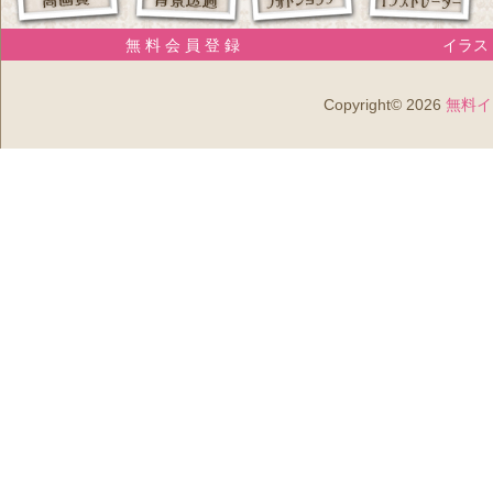
無 料 会 員 登 録
イラスト
Copyright© 2026
無料イ