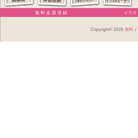
無 料 会 員 登 録
イラスト
Copyright© 2026
無料イ