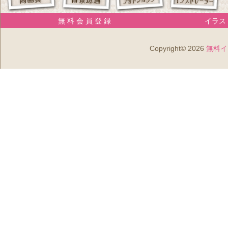
無 料 会 員 登 録
イラスト
Copyright© 2026
無料イ