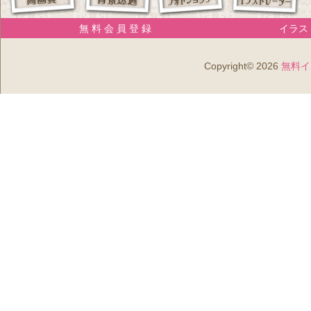
無 料 会 員 登 録
イラスト
Copyright© 2026
無料イ