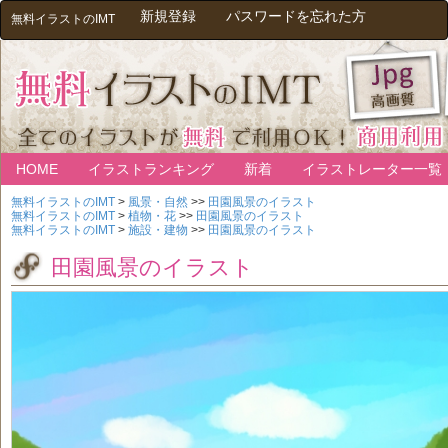
新規登録
パスワードを忘れた方
無料イラストのIMT
HOME
イラストランキング
新着
イラストレーター一覧
無料イラストのIMT
>
風景・自然
>>
田園風景のイラスト
無料イラストのIMT
>
植物・花
>>
田園風景のイラスト
無料イラストのIMT
>
施設・建物
>>
田園風景のイラスト
田園風景のイラスト