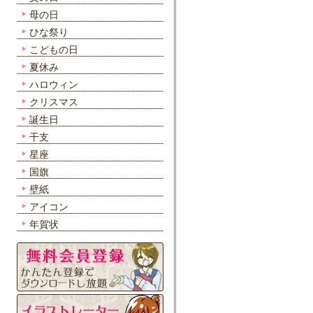
母の日
ひな祭り
こどもの日
夏休み
ハロウィン
クリスマス
誕生日
干支
星座
国旗
壁紙
アイコン
年賀状