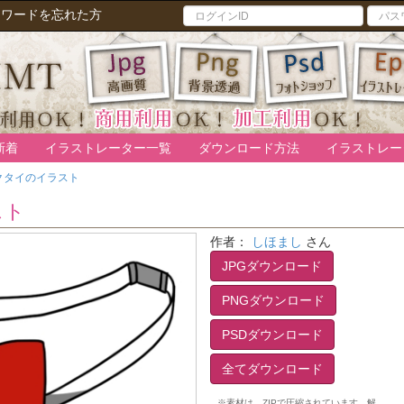
スワードを忘れた方
新着
イラストレーター一覧
ダウンロード方法
イラストレー
クタイのイラスト
スト
作者：
しほまし
さん
JPGダウンロード
PNGダウンロード
PSDダウンロード
全てダウンロード