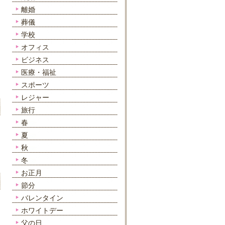
離婚
葬儀
学校
オフィス
ビジネス
医療・福祉
スポーツ
レジャー
旅行
春
夏
秋
冬
お正月
節分
バレンタイン
ホワイトデー
父の日