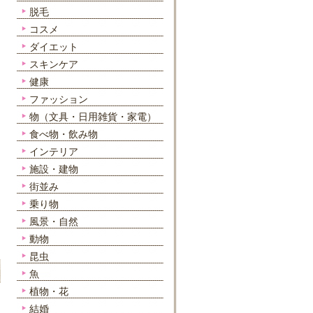
脱毛
コスメ
ダイエット
スキンケア
健康
ファッション
物（文具・日用雑貨・家電）
食べ物・飲み物
インテリア
施設・建物
街並み
乗り物
風景・自然
動物
昆虫
魚
植物・花
結婚