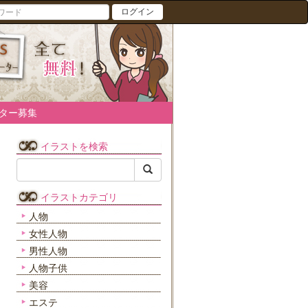
ログイン
ター募集
イラストを検索
イラストカテゴリ
人物
女性人物
男性人物
人物子供
美容
エステ