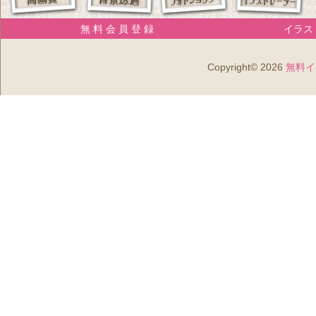
無 料 会 員 登 録
イラスト
Copyright© 2026
無料イ