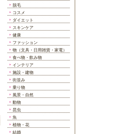
脱毛
コスメ
ダイエット
スキンケア
健康
ファッション
物（文具・日用雑貨・家電）
食べ物・飲み物
インテリア
施設・建物
街並み
乗り物
風景・自然
動物
昆虫
魚
植物・花
結婚