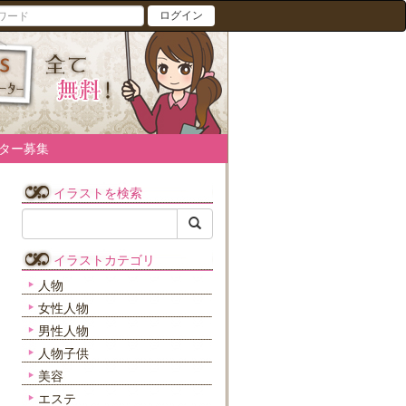
ログイン
ター募集
イラストを検索
イラストカテゴリ
人物
女性人物
男性人物
人物子供
美容
エステ