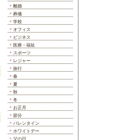
離婚
葬儀
学校
オフィス
ビジネス
医療・福祉
スポーツ
レジャー
旅行
春
夏
秋
冬
お正月
節分
バレンタイン
ホワイトデー
父の日