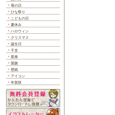
母の日
ひな祭り
こどもの日
夏休み
ハロウィン
クリスマス
誕生日
干支
星座
国旗
壁紙
アイコン
年賀状