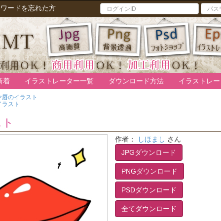
スワードを忘れた方
新着
イラストレーター一覧
ダウンロード方法
イラストレー
ヤ唇のイラスト
イラスト
スト
作者：
しほまし
さん
JPGダウンロード
PNGダウンロード
PSDダウンロード
全てダウンロード