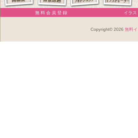
無 料 会 員 登 録
イラスト
Copyright© 2026
無料イ