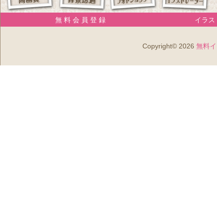
無 料 会 員 登 録
イラスト
Copyright© 2026
無料イ