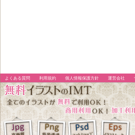
よくある質問
利用規約
個人情報保護方針
運営会社