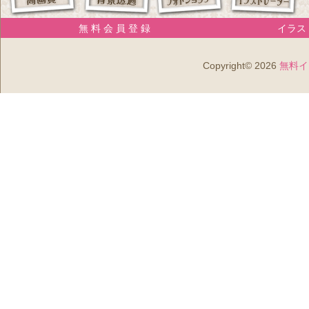
無 料 会 員 登 録
イラスト
Copyright© 2026
無料イ