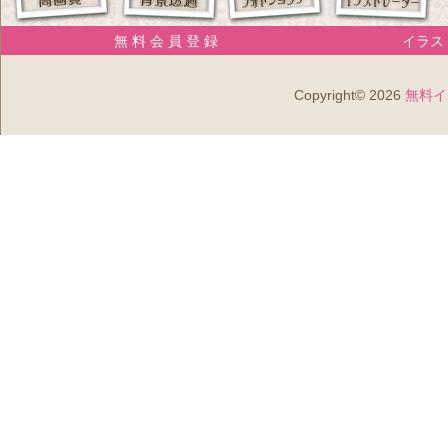
無 料 会 員 登 録
イラスト
Copyright© 2026
無料イ