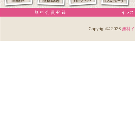
無 料 会 員 登 録
イラスト
Copyright© 2026
無料イ