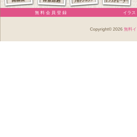
無 料 会 員 登 録
イラスト
Copyright© 2026
無料イ