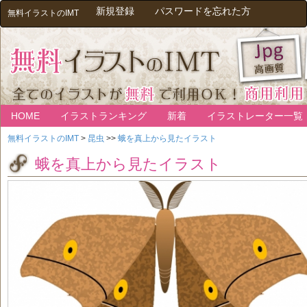
新規登録
パスワードを忘れた方
無料イラストのIMT
HOME
イラストランキング
新着
イラストレーター一覧
無料イラストのIMT
>
昆虫
>>
蛾を真上から見たイラスト
蛾を真上から見たイラスト