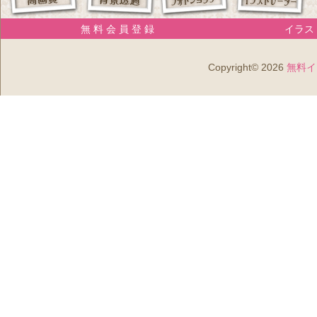
無 料 会 員 登 録
イラスト
Copyright© 2026
無料イ