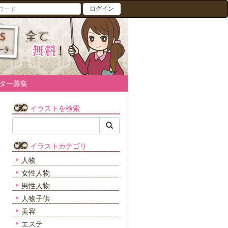
ログイン
ター募集
イラストを検索
イラストカテゴリ
人物
女性人物
男性人物
人物子供
美容
エステ