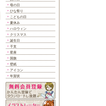
母の日
ひな祭り
こどもの日
夏休み
ハロウィン
クリスマス
誕生日
干支
星座
国旗
壁紙
アイコン
年賀状