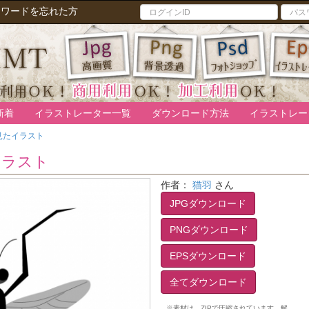
スワードを忘れた方
新着
イラストレーター一覧
ダウンロード方法
イラストレー
見たイラスト
イラスト
作者：
猫羽
さん
JPGダウンロード
PNGダウンロード
EPSダウンロード
全てダウンロード