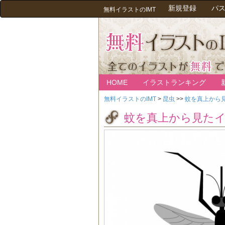
新規登録
パ
無料イラストのIMT
HOME
イラストランキング
無料イラストのIMT
>
昆虫
>>
蚊を真上から
蚊を真上から見た