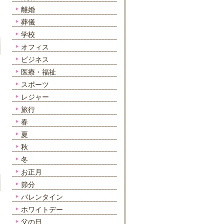
離婚
葬儀
学校
オフィス
ビジネス
医療・福祉
スポーツ
レジャー
旅行
春
夏
秋
冬
お正月
節分
バレンタイン
ホワイトデー
父の日