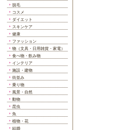
脱毛
コスメ
ダイエット
スキンケア
健康
ファッション
物（文具・日用雑貨・家電）
食べ物・飲み物
インテリア
施設・建物
街並み
乗り物
風景・自然
動物
昆虫
魚
植物・花
結婚