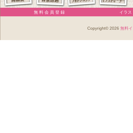
無 料 会 員 登 録
イラスト
Copyright© 2026
無料イ