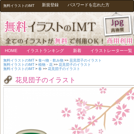
新規登録
パスワードを忘れた方
無料イラストのIMT
HOME
イラストランキング
新着
イラストレーター一覧
無料イラストのIMT
>
食べ物・飲み物
>>
花見団子のイラスト
無料イラストのIMT
>
植物・花
>>
花見団子のイラスト
無料イラストのIMT
>
春
>>
花見団子のイラスト
花見団子のイラスト