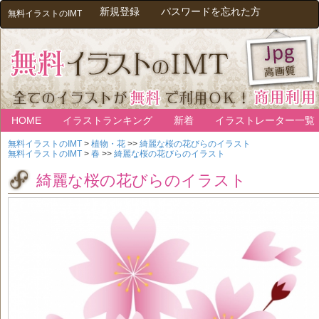
新規登録
パスワードを忘れた方
無料イラストのIMT
HOME
イラストランキング
新着
イラストレーター一覧
無料イラストのIMT
>
植物・花
>>
綺麗な桜の花びらのイラスト
無料イラストのIMT
>
春
>>
綺麗な桜の花びらのイラスト
綺麗な桜の花びらのイラスト