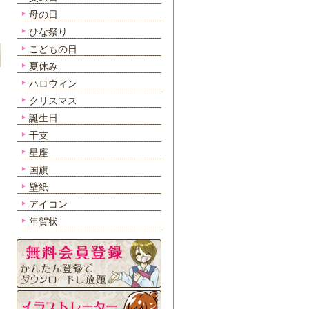
母の日
ひな祭り
こどもの日
夏休み
ハロウィン
クリスマス
誕生日
干支
星座
国旗
壁紙
アイコン
年賀状