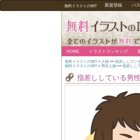
新規登録
パ
無料イラストのIMT
HOME
イラストランキング
無料イラストのIMT
>
人物
>>
指差ししてい
無料イラストのIMT
>
男性人物
>>
指差しし
指差ししている男