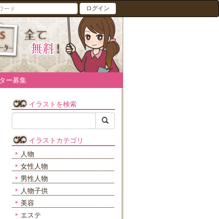
ログイン
ター募集
イラストを検索
イラストカテゴリ
人物
女性人物
男性人物
人物子供
美容
エステ