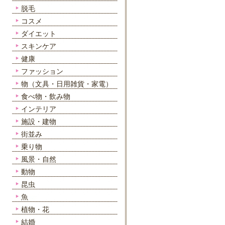
脱毛
コスメ
ダイエット
スキンケア
健康
ファッション
物（文具・日用雑貨・家電）
食べ物・飲み物
インテリア
施設・建物
街並み
乗り物
風景・自然
動物
昆虫
魚
植物・花
結婚