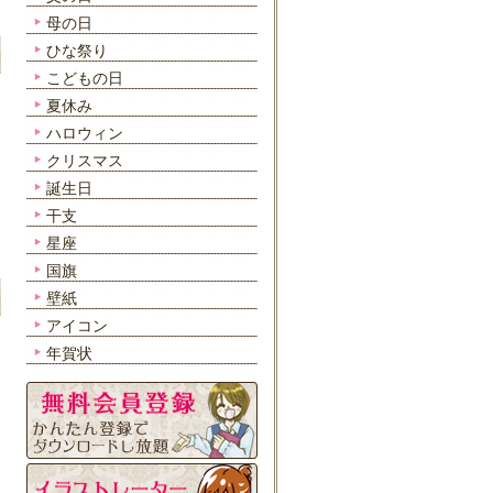
母の日
ひな祭り
こどもの日
夏休み
ハロウィン
クリスマス
誕生日
干支
星座
国旗
壁紙
アイコン
年賀状