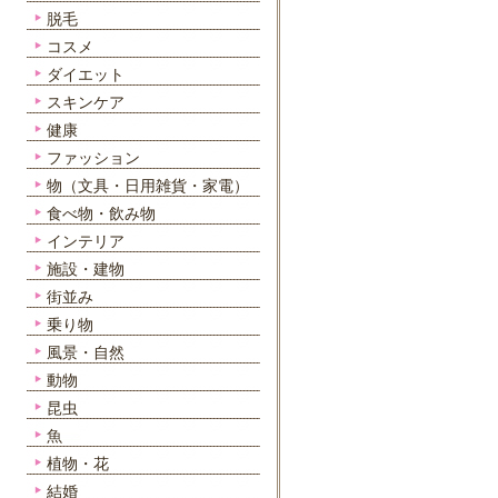
脱毛
コスメ
ダイエット
スキンケア
健康
ファッション
物（文具・日用雑貨・家電）
食べ物・飲み物
インテリア
施設・建物
街並み
乗り物
風景・自然
動物
昆虫
魚
植物・花
結婚