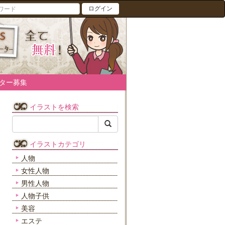
ログイン
ター募集
イラストを検索
イラストカテゴリ
人物
女性人物
男性人物
人物子供
美容
エステ