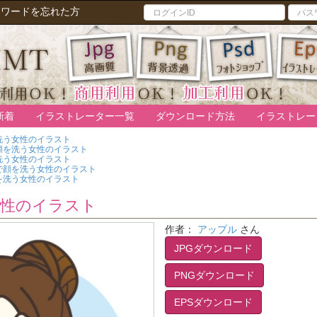
スワードを忘れた方
新着
イラストレーター一覧
ダウンロード方法
イラストレー
洗う女性のイラスト
顔を洗う女性のイラスト
洗う女性のイラスト
で顔を洗う女性のイラスト
を洗う女性のイラスト
女性のイラスト
作者：
アップル
さん
JPGダウンロード
PNGダウンロード
EPSダウンロード