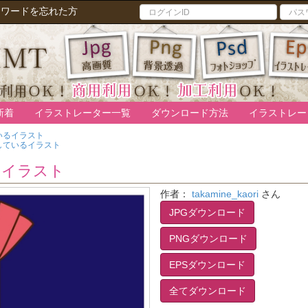
スワードを忘れた方
新着
イラストレーター一覧
ダウンロード方法
イラストレー
いるイラスト
しているイラスト
るイラスト
作者：
takamine_kaori
さん
JPGダウンロード
PNGダウンロード
EPSダウンロード
全てダウンロード