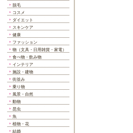
脱毛
コスメ
ダイエット
スキンケア
健康
ファッション
物（文具・日用雑貨・家電）
食べ物・飲み物
インテリア
施設・建物
街並み
乗り物
風景・自然
動物
昆虫
魚
植物・花
結婚