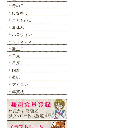
母の日
ひな祭り
こどもの日
夏休み
ハロウィン
クリスマス
誕生日
干支
星座
国旗
壁紙
アイコン
年賀状