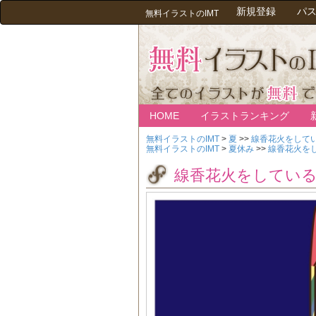
新規登録
パ
無料イラストのIMT
HOME
イラストランキング
無料イラストのIMT
>
夏
>>
線香花火をして
無料イラストのIMT
>
夏休み
>>
線香花火を
線香花火をしてい