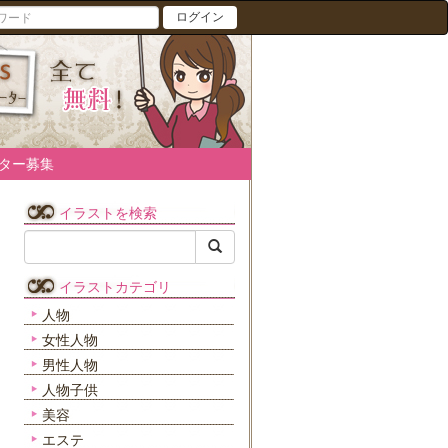
ログイン
ター募集
イラストを検索
イラストカテゴリ
人物
女性人物
男性人物
人物子供
美容
エステ