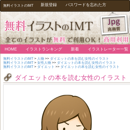
新規登録
パスワードを忘れた方
無料イラストのIMT
HOME
イラストランキング
新着
イラストレーター一覧
無料イラストのIMT
>
人物
>>
ダイエットの本を読む女性のイラスト
無料イラストのIMT
>
女性人物
>>
ダイエットの本を読む女性のイラスト
無料イラストのIMT
>
ダイエット
>>
ダイエットの本を読む女性のイラスト
ダイエットの本を読む女性のイラスト