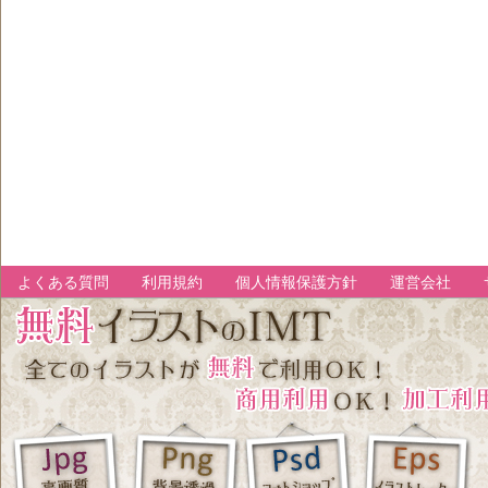
よくある質問
利用規約
個人情報保護方針
運営会社