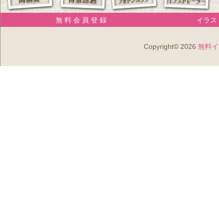
無 料 会 員 登 録
イラスト
Copyright© 2026
無料イ