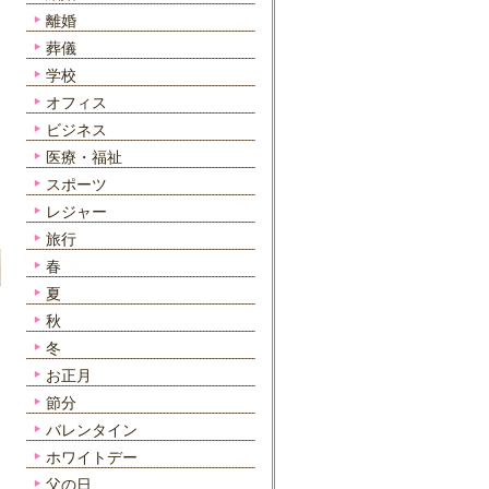
離婚
葬儀
学校
オフィス
ビジネス
医療・福祉
スポーツ
レジャー
旅行
春
夏
秋
冬
お正月
節分
バレンタイン
ホワイトデー
父の日