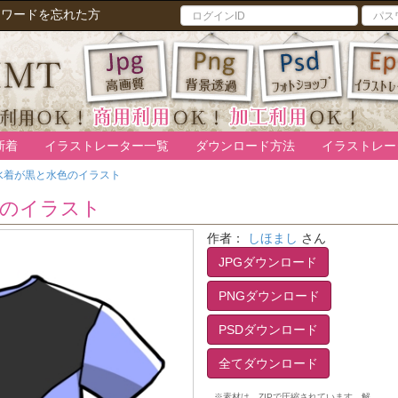
スワードを忘れた方
新着
イラストレーター一覧
ダウンロード方法
イラストレー
水着が黒と水色のイラスト
色のイラスト
作者：
しほまし
さん
JPGダウンロード
PNGダウンロード
PSDダウンロード
全てダウンロード