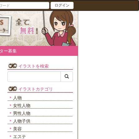
ログイン
ター募集
イラストを検索
イラストカテゴリ
人物
女性人物
男性人物
人物子供
美容
エステ