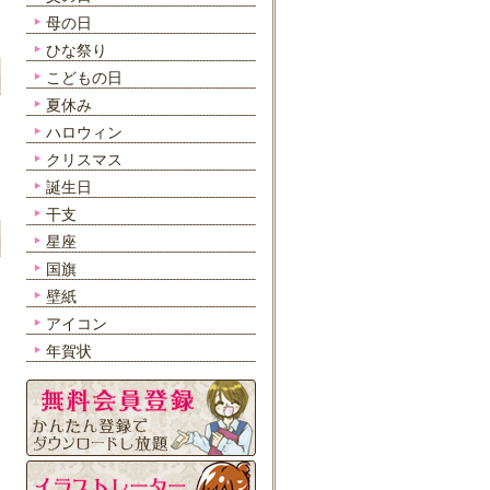
母の日
ひな祭り
こどもの日
夏休み
ハロウィン
クリスマス
誕生日
干支
星座
国旗
壁紙
アイコン
年賀状