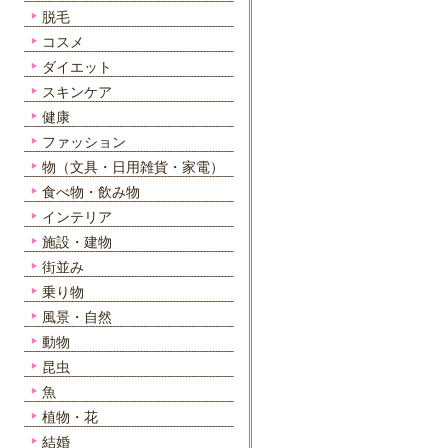
脱毛
コスメ
ダイエット
スキンケア
健康
ファッション
物（文具・日用雑貨・家電）
食べ物・飲み物
インテリア
施設・建物
街並み
乗り物
風景・自然
動物
昆虫
魚
植物・花
結婚