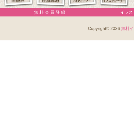
無 料 会 員 登 録
イラスト
Copyright© 2026
無料イ