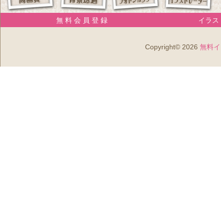
無 料 会 員 登 録
イラスト
Copyright© 2026
無料イ