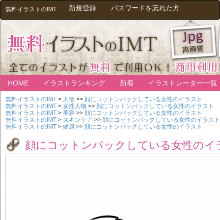
新規登録
パスワードを忘れた方
無料イラストのIMT
HOME
イラストランキング
新着
イラストレーター一覧
無料イラストのIMT
>
人物
>>
顔にコットンパックしている女性のイラスト
無料イラストのIMT
>
女性人物
>>
顔にコットンパックしている女性のイラスト
無料イラストのIMT
>
美容
>>
顔にコットンパックしている女性のイラスト
無料イラストのIMT
>
スキンケア
>>
顔にコットンパックしている女性のイラスト
無料イラストのIMT
>
健康
>>
顔にコットンパックしている女性のイラスト
顔にコットンパックしている女性のイ