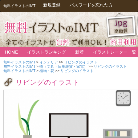
新規登録
パスワードを忘れた方
無料イラストのIMT
HOME
イラストランキング
新着
イラストレーター一覧
無料イラストのIMT
>
インテリア
>>
リビングのイラスト
無料イラストのIMT
>
物（文具・日用雑貨・家電）
>>
リビングのイラスト
無料イラストのIMT
>
植物・花
>>
リビングのイラスト
リビングのイラスト