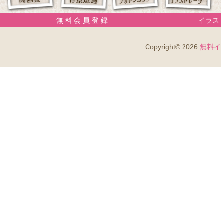
無 料 会 員 登 録
イラスト
Copyright© 2026
無料イ