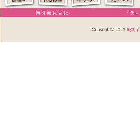
無 料 会 員 登 録
イラスト
Copyright© 2026
無料イ