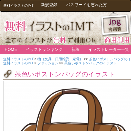
新規登録
パスワードを忘れた方
無料イラストのIMT
HOME
イラストランキング
新着
イラストレーター一覧
無料イラストのIMT
>
物（文具・日用雑貨・家電）
>>
茶色いボストンバッグのイ
無料イラストのIMT
>
ファッション
>>
茶色いボストンバッグのイラスト
茶色いボストンバッグのイラスト