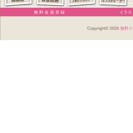
無 料 会 員 登 録
イラスト
Copyright© 2026
無料イ