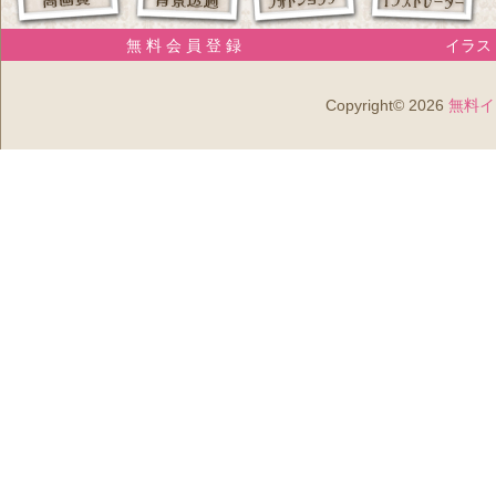
無 料 会 員 登 録
イラスト
Copyright© 2026
無料イ