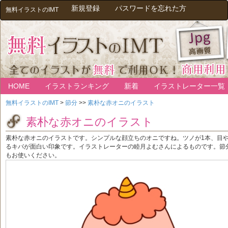
新規登録
パスワードを忘れた方
無料イラストのIMT
HOME
イラストランキング
新着
イラストレーター一覧
無料イラストのIMT
>
節分
>>
素朴な赤オニのイラスト
素朴な赤オニのイラスト
素朴な赤オニのイラストです。シンプルな顔立ちのオニですね。ツノが1本、目
るキバが面白い印象です。イラストレーターの睦月よむさんによるものです。節
もお使いください。