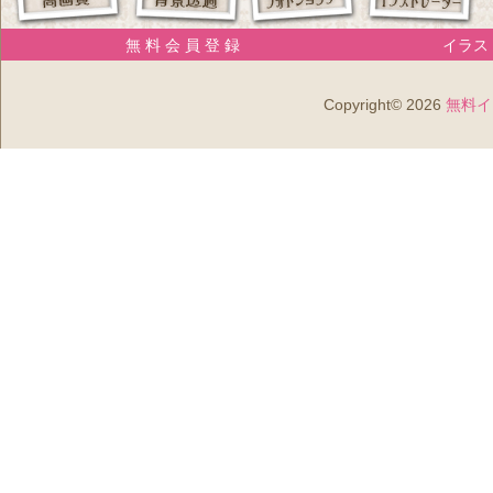
無 料 会 員 登 録
イラスト
Copyright© 2026
無料イ