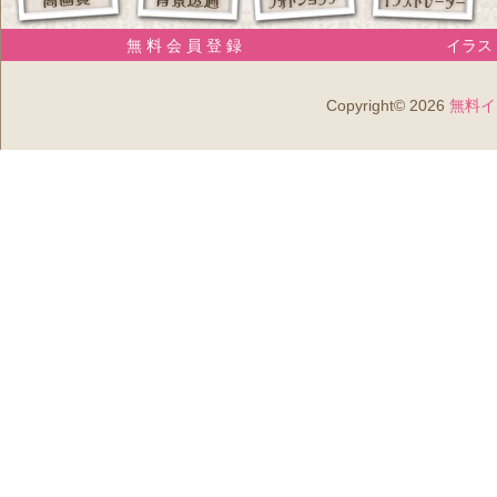
無 料 会 員 登 録
イラスト
Copyright© 2026
無料イ