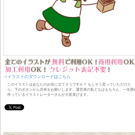
⇒イラストのダウンロードはこちら