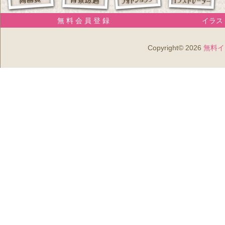
無 料 会 員 登 録
イラスト
Copyright© 2026
無料イ