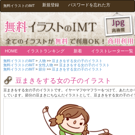
新規登録
パスワードを忘れた方
無料イラストのIMT
HOME
イラストランキング
新着
イラストレーター一覧
無料イラストのIMT
>
人物
>>
豆まきをする女の子のイラスト
無料イラストのIMT
>
女性人物
>>
豆まきをする女の子のイラスト
無料イラストのIMT
>
節分
>>
豆まきをする女の子のイラスト
豆まきをする女の子のイラスト
豆まきをする女の子のイラストです。イヤーマフやマフラーをつけて、あたたか
しています。節分の豆まきにちなんだイラストとして、豆まきをする女の子のイ