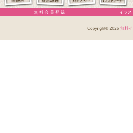
無 料 会 員 登 録
イラスト
Copyright© 2026
無料イ