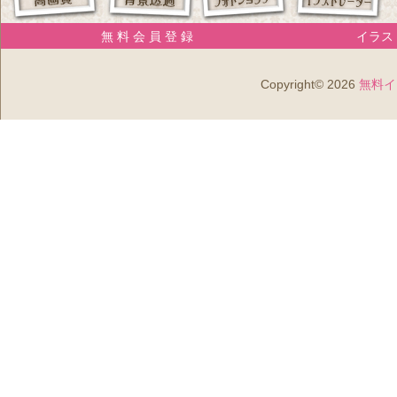
無 料 会 員 登 録
イラスト
Copyright© 2026
無料イ