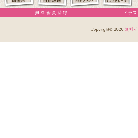
無 料 会 員 登 録
イラスト
Copyright© 2026
無料イ